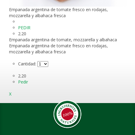
Empanada argentina de tomate fresco en rodajas,
mozzarella y albahaca fresca
PEDIR
2.20
Empanada argentina de tomate, mozzarella y albahaca
Empanada argentina de tomate fresco en rodajas,
mozzarella y albahaca fresca
Cantidad:
2.20
Pedir
X