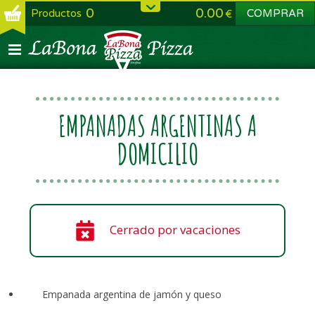
0
0.00
Productos
COMPRAR
EMPANADAS ARGENTINAS A
DOMICILIO
Cerrado por vacaciones
Empanada argentina de jamón y queso