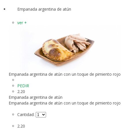
Empanada argentina de atún
ver +
Empanada argentina de atún con un toque de pimiento rojo
PEDIR
2.20
Empanada argentina de atún
Empanada argentina de atún con un toque de pimiento rojo
Cantidad:
2.20